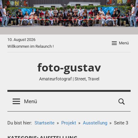
Zum
Inhalt
springen
10. August 2026
Menü
Willkommen im Relaunch !
foto-gustav
Amateurfotograf | Street, Travel
Menü
Du bist hier:
Startseite
Projekt
Ausstellung
Seite 3
KATEGORIE:
AUSSTELLUNG