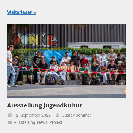
Weiterlesen
Ausstellung Jugendkultur
12. September 2022
Gustav Sommer
Ausstellung
,
News
,
Projekt