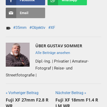
Email
35mm
Objektiv
XF
ÜBER
GUSTAV SOMMER
Alle Beiträge ansehen
Dipl.-Ing. | Privatier | Amateur-
Fotograf | Reise- und
Streetfotografie |
Beitragsnavigation
Vorheriger Beitrag
Nächster Beitrag
Fuji XF 27mm F2.8 R
Fuji XF 18mm F1.4 R
WR
LM WR