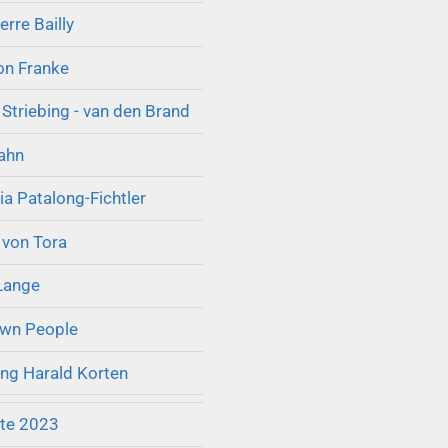
erre Bailly
on Franke
Striebing - van den Brand
ahn
ia Patalong-Fichtler
 von Tora
Lange
wn People
ng Harald Korten
kte 2023