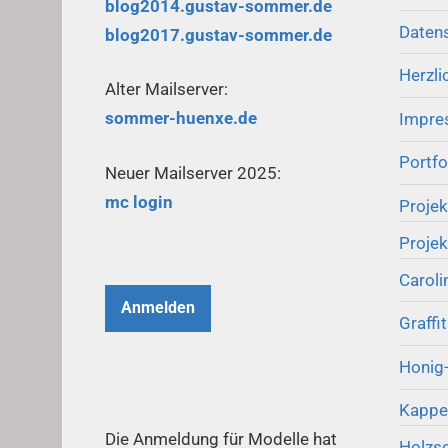
blog2014.gustav-sommer.de
Daten
blog2017.gustav-sommer.de
Herzli
Alter Mailserver:
sommer-huenxe.de
Impre
Portfo
Neuer Mailserver 2025:
mc login
Projek
Proje
Caroli
Anmelden
Graffi
Honig
Kappe
Die Anmeldung für Modelle hat
Holzs