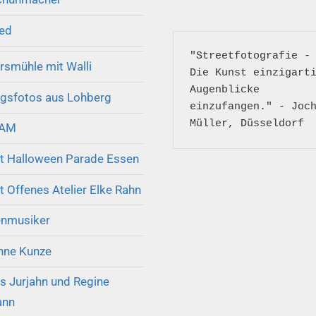
ed
"Streetfotografie - 
smühle mit Walli
Die Kunst einzigarti
Augenblicke 
ngsfotos aus Lohberg
einzufangen." - Joch
Müller, Düsseldorf
JAM
kt Halloween Parade Essen
t Offenes Atelier Elke Rahn
enmusiker
nne Kunze
is Jurjahn und Regine
ann