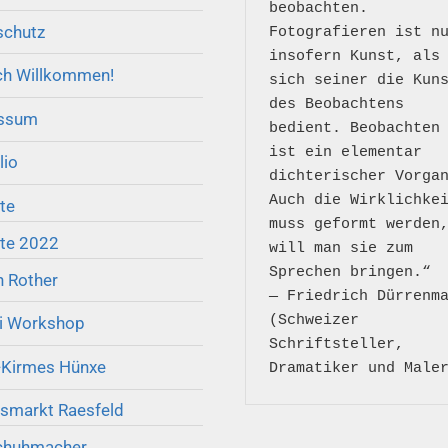
beobachten. 
schutz
Fotografieren ist nu
insofern Kunst, als 
ch Willkommen!
sich seiner die Kuns
des Beobachtens 
ssum
bedient. Beobachten 
ist ein elementar 
lio
dichterischer Vorgan
Auch die Wirklichkei
te
muss geformt werden,
kte 2022
will man sie zum 
Sprechen bringen.“

n Rother
― Friedrich Dürrenma
(Schweizer 
ti Workshop
Schriftsteller, 
-Kirmes Hünxe
smarkt Raesfeld
chuhmacher