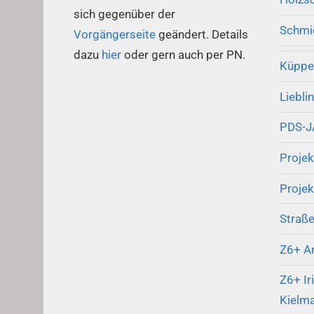
sich gegenüber der
Schmi
Vorgängerseite
geändert. Details
dazu
hier
oder gern auch per PN.
Küpper
Liebli
PDS-
Proje
Projek
Straß
Z6+ A
Z6+ Ir
Kielm