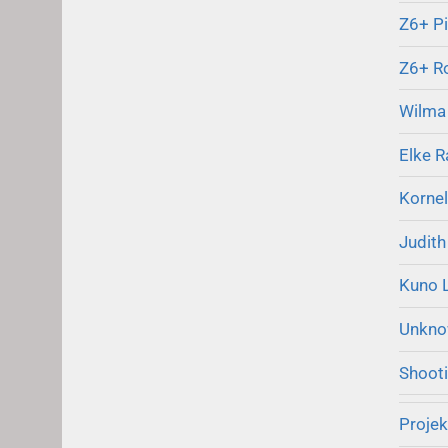
Z6+ Pi
Z6+ R
Wilma 
Elke R
Kornel
Judith
Kuno 
Unkno
Shooti
Proje