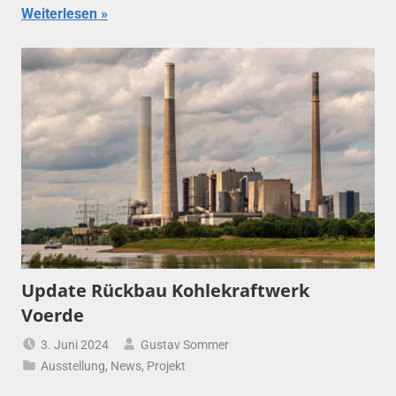
Weiterlesen
Update Rückbau Kohlekraftwerk
Voerde
3. Juni 2024
Gustav Sommer
Ausstellung
,
News
,
Projekt