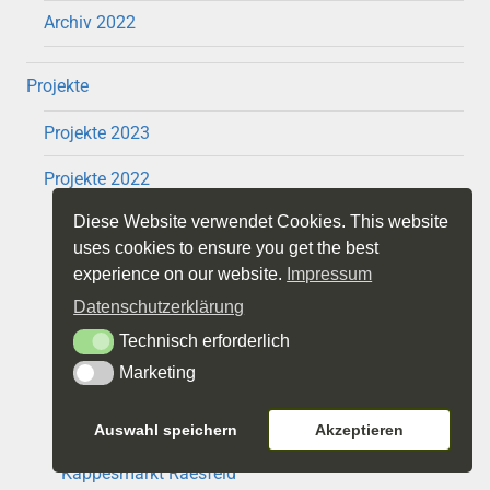
Archiv 2022
Projekte
Projekte 2023
Projekte 2022
Diese Website verwendet Cookies. This website
Offenes Atelier Z6 plus 2022
uses cookies to ensure you get the best
Z6+ Pierre Bailly
experience on our website.
Impressum
Datenschutzerklärung
Z6+ Iris Jurjahn und Regine Kielmann
Technisch erforderlich
Technisch erforderlich
Z6+ Anne Kunze
Marketing
Marketing
Z6+ Ron Franke
Auswahl speichern
Akzeptieren
Kappesmarkt Raesfeld