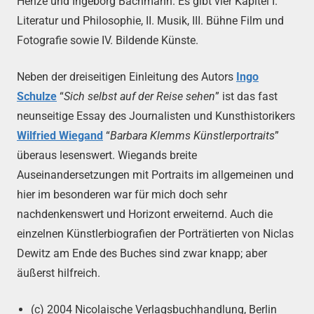
Henze und Ingeborg Bachmann. Es gibt vier Kapitel I.
Literatur und Philosophie, II. Musik, III. Bühne Film und
Fotografie sowie IV. Bildende Künste.
Neben der dreiseitigen Einleitung des Autors
Ingo
Schulze
“
Sich selbst auf der Reise sehen
” ist das fast
neunseitige Essay des Journalisten und Kunsthistorikers
Wilfried Wiegand
“
Barbara Klemms Künstlerportraits
”
überaus lesenswert. Wiegands breite
Auseinandersetzungen mit Portraits im allgemeinen und
hier im besonderen war für mich doch sehr
nachdenkenswert und Horizont erweiternd. Auch die
einzelnen Künstlerbiografien der Porträtierten von Niclas
Dewitz am Ende des Buches sind zwar knapp; aber
äußerst hilfreich.
(c) 2004 Nicolaische Verlagsbuchhandlung, Berlin