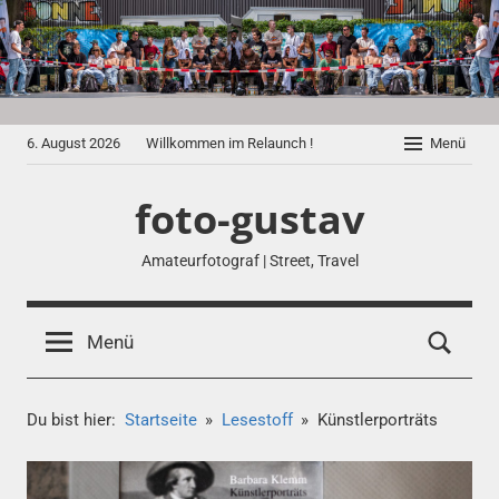
Zum
Inhalt
springen
6. August 2026
Willkommen im Relaunch !
Menü
foto-gustav
Amateurfotograf | Street, Travel
Menü
Du bist hier:
Startseite
Lesestoff
Künstlerporträts