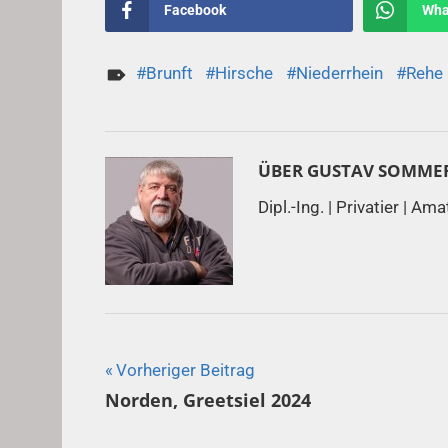
Facebook
Wha
Brunft
Hirsche
Niederrhein
Rehe
ÜBER
GUSTAV SOMME
Dipl.-Ing. | Privatier | Am
Beitragsnavigation
Vorheriger Beitrag
Norden, Greetsiel 2024