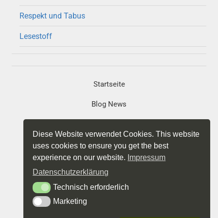
Respekt und Tabus
Lesestoff
Startseite
Blog News
Portfolio
Diese Website verwendet Cookies. This website
Projekte
uses cookies to ensure you get the best
experience on our website.
Impressum
Impressum
Datenschutzerklärung
Datenschutz
Technisch erforderlich
Technisch erforderlich
Marketing
Marketing
Über mich